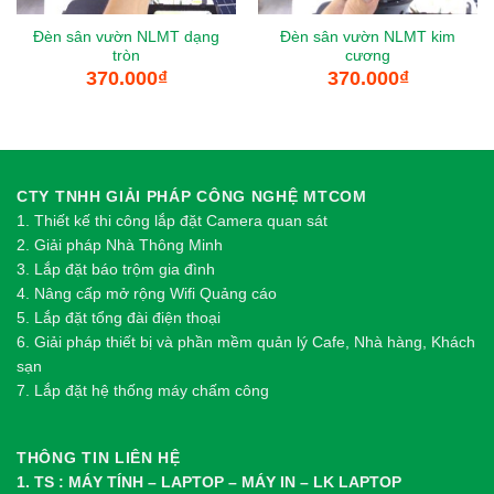
Đèn sân vườn NLMT dạng
Đèn sân vườn NLMT kim
tròn
cương
370.000
₫
370.000
₫
CTY TNHH GIẢI PHÁP CÔNG NGHỆ MTCOM
1.
Thi
ế
t k
ế
thi công l
ắ
p đ
ặ
t Camera quan sát
2.
Gi
ả
i pháp Nhà Thông Minh
3. Lắp đặt báo trộm gia đình
4. Nâng cấp mở rộng Wifi Quảng cáo
5. Lắp đặt tổng đài điện thoại
6. Giải pháp thiết bị và phần mềm quản lý Cafe, Nhà hàng, Khách
sạn
7. Lắp đặt hệ thống máy chấm công
THÔNG TIN LIÊN HỆ
1. TS : MÁY TÍNH – LAPTOP – MÁY IN – LK LAPTOP