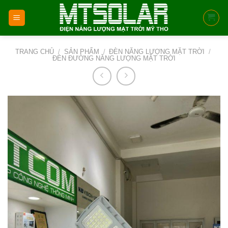
Skip
to
content
TRANG CHỦ
/
SẢN PHẨM
/
ĐÈN NĂNG LƯỢNG MẶT TRỜI
/
ĐÈN ĐƯỜNG NĂNG LƯỢNG MẶT TRỜI