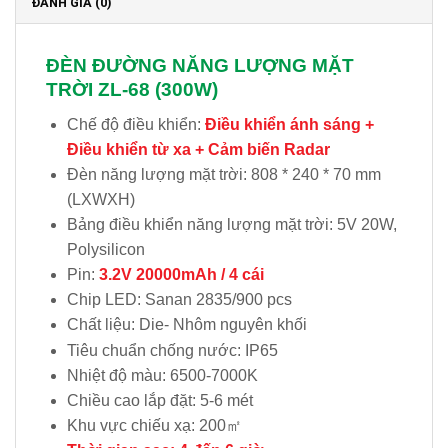
ĐÁNH GIÁ (0)
ĐÈN ĐƯỜNG NĂNG LƯỢNG MẶT
TRỜI ZL-68 (300W)
Chế độ điều khiển:
Điều khiển ánh sáng +
Điều khiển từ xa + Cảm biến Radar
Đèn năng lượng mặt trời: 808 * 240 * 70 mm
(LXWXH)
Bảng điều khiển năng lượng mặt trời: 5V 20W,
Polysilicon
Pin:
3.2V 20000mAh / 4 cái
Chip LED: Sanan 2835/900 pcs
Chất liệu: Die- Nhôm nguyên khối
Tiêu chuẩn chống nước: IP65
Nhiệt độ màu: 6500-7000K
Chiều cao lắp đặt: 5-6 mét
Khu vực chiếu xạ: 200㎡