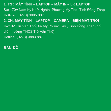
1. TS : MÁY TÍNH – LAPTOP – MÁY IN – LK LAPTOP
Đ/c : 70A Nam Kỳ Khởi Nghĩa, Phường Mỹ Tho, Tỉnh Đồng Tháp
Hotline : (0273) 3885 887
2. CN: MÁY TÍNH – LAPTOP – CAMERA – ĐIỆN MẶT TRỜI
Đ/c: 02 Trừ Văn Thố, Xã Mỹ Phước Tây , Tỉnh Đồng Tháp (đối
diện trường THCS Trừ Văn Thố)
Hotline: (0273) 3883 887
BẢN ĐỒ