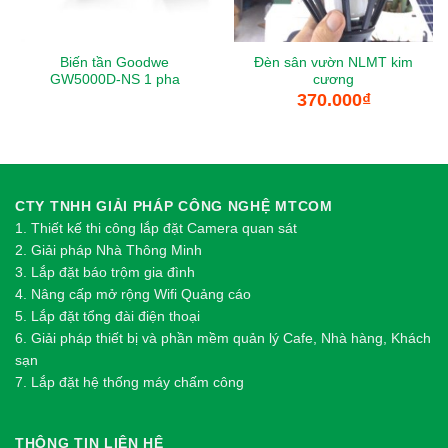
Biến tần Goodwe
Đèn sân vườn NLMT kim
GW5000D-NS 1 pha
cương
370.000
₫
CTY TNHH GIẢI PHÁP CÔNG NGHỆ MTCOM
1.
Thi
ế
t k
ế
thi công l
ắ
p đ
ặ
t Camera quan sát
2.
Gi
ả
i pháp Nhà Thông Minh
3. Lắp đặt báo trộm gia đình
4. Nâng cấp mở rộng Wifi Quảng cáo
5. Lắp đặt tổng đài điện thoại
6. Giải pháp thiết bị và phần mềm quản lý Cafe, Nhà hàng, Khách
sạn
7. Lắp đặt hệ thống máy chấm công
THÔNG TIN LIÊN HỆ