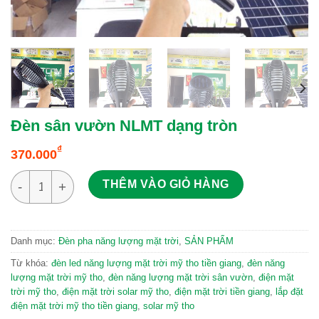
Đèn sân vườn NLMT dạng tròn
₫
370.000
Đèn sân vườn NLMT dạng tròn số lượng
THÊM VÀO GIỎ HÀNG
Danh mục:
Đèn pha năng lượng mặt trời
,
SẢN PHẨM
Từ khóa:
đèn led năng lượng mặt trời mỹ tho tiền giang
,
đèn năng
lượng mặt trời mỹ tho
,
đèn năng lượng mặt trời sân vườn
,
điện mặt
trời mỹ tho
,
điện mặt trời solar mỹ tho
,
điện mặt trời tiền giang
,
lắp đặt
điện mặt trời mỹ tho tiền giang
,
solar mỹ tho