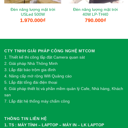
Đèn năng lượng mặt trời
Đèn năng lượng mặt trời
USLed 500W
40W LP-TH40
1.970.000
₫
790.000
₫
CTY TNHH GIẢI PHÁP CÔNG NGHỆ MTCOM
1.
Thi
ế
t k
ế
thi công l
ắ
p đ
ặ
t Camera quan sát
2.
Gi
ả
i pháp Nhà Thông Minh
3. Lắp đặt báo trộm gia đình
4. Nâng cấp mở rộng Wifi Quảng cáo
5. Lắp đặt tổng đài điện thoại
6. Giải pháp thiết bị và phần mềm quản lý Cafe, Nhà hàng, Khách
sạn
7. Lắp đặt hệ thống máy chấm công
THÔNG TIN LIÊN HỆ
1. TS : MÁY TÍNH – LAPTOP – MÁY IN – LK LAPTOP