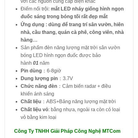
với các nguồn cung cấp điện khác
Điểm nổi trội:
mắt LED nháy giống hình ngọn
đuốc sáng trong bóng tối rất đẹp mắt
Ứng dụng : dùng để trang trí sân vườn, hiên
nhà, cầu thang, quán cà phê, công viên, nhà
hàng…
Sản phẩm đèn năng lượng mặt trời sân vườn
bóng LED hình ngọn đuốc được bảo
hành
01
năm
Pin dùng
：6-8giờ
Dung lượng pin
：3.7V
Chức năng đèn
：Cảm biến radar + điều
khiển ánh sáng
Chất liệu
：ABS+Bảng năng lượng mặt trời
Chất liệu vỏ
: bằng nhựa, ngoài ra còn có loại
vỏ bằng kim loại
Công Ty TNHH Giải Pháp Công Nghệ MTCom