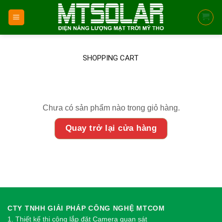
Skip
to
content
SHOPPING CART
Chưa có sản phẩm nào trong giỏ hàng.
Quay trở lại cửa hàng
CTY TNHH GIẢI PHÁP CÔNG NGHỆ MTCOM
1.
Thi
ế
t k
ế
thi công l
ắ
p đ
ặ
t Camera quan sát