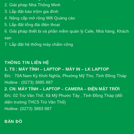
2.
Gi
ả
i pháp Nhà Thông Minh
3. Lắp đặt báo trộm gia đình
4. Nâng cấp mở rộng Wifi Quảng cáo
5. Lắp đặt tổng đài điện thoại
6. Giải pháp thiết bị và phần mềm quản lý Cafe, Nhà hàng, Khách
sạn
7. Lắp đặt hệ thống máy chấm công
THÔNG TIN LIÊN HỆ
1. TS : MÁY TÍNH – LAPTOP – MÁY IN – LK LAPTOP
Đ/c : 70A Nam Kỳ Khởi Nghĩa, Phường Mỹ Tho, Tỉnh Đồng Tháp
Hotline : (0273) 3885 887
2. CN: MÁY TÍNH – LAPTOP – CAMERA – ĐIỆN MẶT TRỜI
Đ/c: 02 Trừ Văn Thố, Xã Mỹ Phước Tây , Tỉnh Đồng Tháp (đối
diện trường THCS Trừ Văn Thố)
Hotline: (0273) 3883 887
BẢN ĐỒ