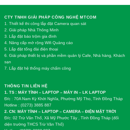
CTY TNHH GIẢI PHÁP CÔNG NGHỆ MTCOM
1.
Thi
ế
t k
ế
thi công l
ắ
p đ
ặ
t Camera quan sát
2.
Gi
ả
i pháp Nhà Thông Minh
3. Lắp đặt báo trộm gia đình
4. Nâng cấp mở rộng Wifi Quảng cáo
5. Lắp đặt tổng đài điện thoại
6. Giải pháp thiết bị và phần mềm quản lý Cafe, Nhà hàng, Khách
sạn
7. Lắp đặt hệ thống máy chấm công
THÔNG TIN LIÊN HỆ
1. TS : MÁY TÍNH – LAPTOP – MÁY IN – LK LAPTOP
Đ/c : 70A Nam Kỳ Khởi Nghĩa, Phường Mỹ Tho, Tỉnh Đồng Tháp
Hotline : (0273) 3885 887
2. CN: MÁY TÍNH – LAPTOP – CAMERA – ĐIỆN MẶT TRỜI
Đ/c: 02 Trừ Văn Thố, Xã Mỹ Phước Tây , Tỉnh Đồng Tháp (đối
diện trường THCS Trừ Văn Thố)