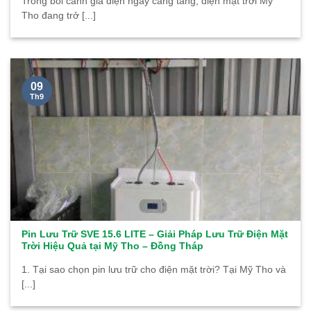
Trong bối cảnh giá điện ngày càng tăng, điện mặt trời Mỹ
Tho đang trở [...]
09
Th9
Pin Lưu Trữ SVE 15.6 LITE – Giải Pháp Lưu Trữ Điện Mặt
Trời Hiệu Quả tại Mỹ Tho – Đồng Tháp
1. Tại sao chọn pin lưu trữ cho điện mặt trời? Tại Mỹ Tho và
[...]