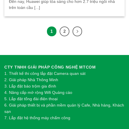
Đến nay, Huawei giúp tỏa sáng cho hơn 2.7 triệu ngôi nhà
trên toàn cầu [...]
1
2
CTY TNHH GIẢI PHÁP CÔNG NGHỆ MTCOM
1.
Thi
ế
t k
ế
thi công l
ắ
p đ
ặ
t Camera quan sát
2.
Gi
ả
i pháp Nhà Thông Minh
3. Lắp đặt báo trộm gia đình
4. Nâng cấp mở rộng Wifi Quảng cáo
5. Lắp đặt tổng đài điện thoại
6. Giải pháp thiết bị và phần mềm quản lý Cafe, Nhà hàng, Khách
sạn
7. Lắp đặt hệ thống máy chấm công