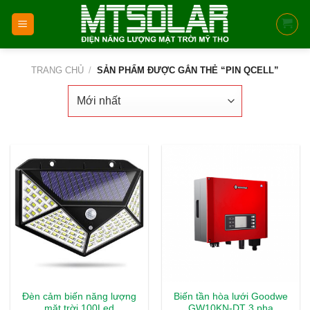
Skip
to
content
TRANG CHỦ
/
SẢN PHẨM ĐƯỢC GẮN THẺ “PIN QCELL”
Đèn cảm biến năng lượng
Biến tần hòa lưới Goodwe
mặt trời 100Led
GW10KN-DT 3 pha