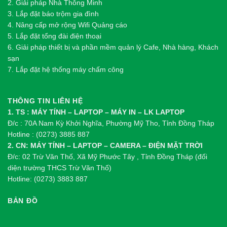
2.
Gi
ả
i pháp Nhà Thông Minh
3. Lắp đặt báo trộm gia đình
4. Nâng cấp mở rộng Wifi Quảng cáo
5. Lắp đặt tổng đài điện thoại
6. Giải pháp thiết bị và phần mềm quản lý Cafe, Nhà hàng, Khách
sạn
7. Lắp đặt hệ thống máy chấm công
THÔNG TIN LIÊN HỆ
1. TS : MÁY TÍNH – LAPTOP – MÁY IN – LK LAPTOP
Đ/c : 70A Nam Kỳ Khởi Nghĩa, Phường Mỹ Tho, Tỉnh Đồng Tháp
Hotline : (0273) 3885 887
2. CN: MÁY TÍNH – LAPTOP – CAMERA – ĐIỆN MẶT TRỜI
Đ/c: 02 Trừ Văn Thố, Xã Mỹ Phước Tây , Tỉnh Đồng Tháp (đối
diện trường THCS Trừ Văn Thố)
Hotline: (0273) 3883 887
BẢN ĐỒ