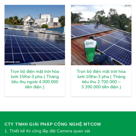
Trọn bộ điện mặt trời hòa
Trọn bộ điện mặt trời hòa
lưới 15Kw-3 pha ( Tháng
lưới 10Kw-3 pha ( Tháng
tiêu thụ ngoài 4.000.000
tiêu thu 2.700.000 –
tiền điện )
3.390.000 tiền điện )
CTY TNHH GIẢI PHÁP CÔNG NGHỆ MTCOM
1.
Thi
ế
t k
ế
thi công l
ắ
p đ
ặ
t Camera quan sát