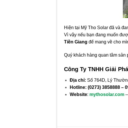
Hiện tại Mỹ Tho Solar đã và đan
Vì vậy nếu bạn đang muốn được t
Tiền Giang
để mang về cho mình
Quý khách hàng quan tâm sản 
Công Ty TNHH Giải P
Địa chỉ:
Số 764D, Lý Thường
Hotline:
(0273) 3858888 – 
Website
:
mythosolar.com