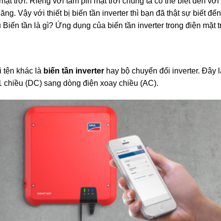
mặt trời. Riêng với tấm pin mặt trời chúng ta có thể biết đến vớ
ăng. Vậy với thiết bị biến tần inverter thì bạn đã thật sự biết đế
 Biến tần là gì? Ứng dụng của biến tần inverter trong điện mặt 
i tên khác là
biến tần inverter
hay bộ chuyển đổi inverter. Đây l
 chiều (DC) sang dòng điện xoay chiều (AC).