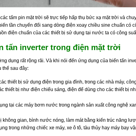
 các tấm pin mặt trời sẽ trực tiếp hấp thụ bức xạ mặt trời và ch
biến tần chuyển đổi sang dòng điện xoay chiều sine chuẩn có cô
guồn điện chuẩn của các thiết bị sử dụng tại nước ta có công suấ
tấn inverter trong điện mặt trời
ứng dụng rất rộng rãi. Và khi nói đến ứng dụng của biến tấn inve
 thể sau đây:
ác thiết bị sử dụng điện trong gia đình, trong các nhà máy, cô
 thiết bị như điện chiếu sáng, điện để dùng cho các thiết bị nhà
dụng tại các máy bơm nước trong ngành sản xuất công nghệ xanh
 bị không gian, bình nước nóng, làm mát bằng kiến trúc năng lư
ụng trong những chiếc xe máy, xe ô tô, tàu thủy hay máy bay 