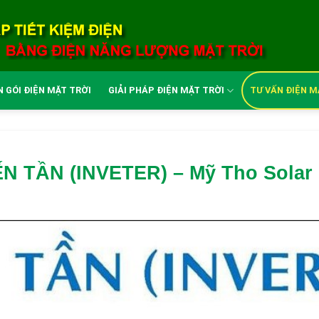
 GÓI ĐIỆN MẶT TRỜI
GIẢI PHÁP ĐIỆN MẶT TRỜI
TƯ VẤN ĐIỆN M
N TẦN (INVETER) – Mỹ Tho Solar