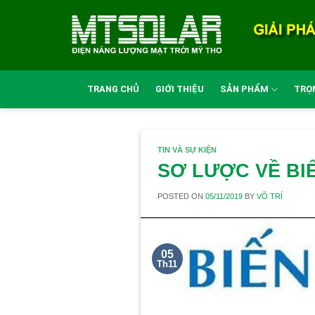
Skip
to
content
TRANG CHỦ
GIỚI THIỆU
SẢN PHẨM
TRỌN
TIN VÀ SỰ KIỆN
SƠ LƯỢC VỀ BIẾ
POSTED ON
05/11/2019
BY
VÕ TRÍ
05
Th11