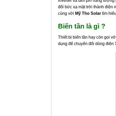
inverter và tấm pin năng lượng 
đổi bức xạ mặt trời thành điện n
cùng với
Mỹ Tho Solar
tìm hiểu
Biến tần là gì ?
Thiết bị biến tần hay còn gọi vớ
dụng để chuyển đổi dòng điện 1