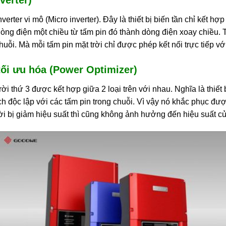
nverter vi mô (Micro inverter). Đây là thiết bị biến tần chỉ kết hợ
dòng điện một chiều từ tấm pin đó thành dòng điện xoay chiều. 
huỗi. Mà mỗi tấm pin mặt trời chỉ được phép kết nối trực tiếp với
tối ưu hóa (Power Optimizer)
trời thứ 3 được kết hợp giữa 2 loại trên với nhau. Nghĩa là thiế
ch độc lập với các tấm pin trong chuỗi. Vì vậy nó khắc phục đư
rời bị giảm hiệu suất thì cũng không ảnh hưởng đến hiệu suất củ