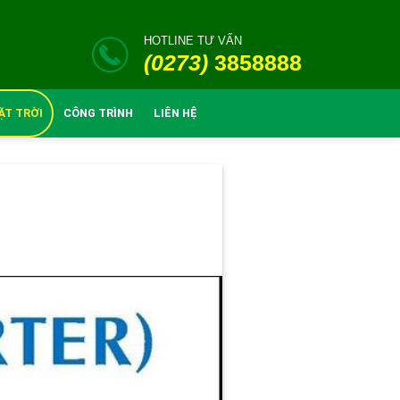
HOTLINE TƯ VẤN
(0273)
3858888
ẶT TRỜI
CÔNG TRÌNH
LIÊN HỆ