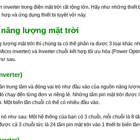
 inverter trong điện mặt trời rất rộng lớn. Hãy như những thiế
 hợp và ứng dụng thiết bị tuyệt vời này.
n năng lượng mặt trời
ng lượng mặt trời thì chúng ta có thể phân ra được 3 loại khác n
ô (Micro inverter) và Inverter chuỗi kết hợp tối ưu hóa (Power Opt
hư sau.
nverter)
 tần trung tâm và đóng vai trò như đầu vào của nguồn năng lượn
ó chạy đến từng đơn vị riêng lẻ. Những tấm pin mặt trời được l
n. Một biến tần chuỗi có thể có nhiều đầu vào.
nó như sau: Một hệ thống của bạn có 3 chuỗi, mỗi chuỗi là 8 tấm 
ợc cả 3 chuỗi tức là 24 tấm pin mặt trời vào 1 thiết bị biến tần
verter)