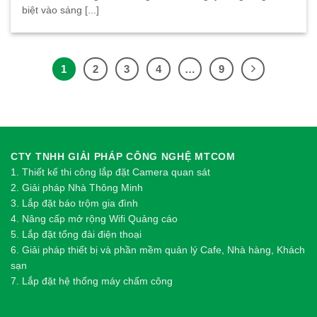
biệt vào sáng [...]
1
2
3
4
…
9
CTY TNHH GIẢI PHÁP CÔNG NGHỆ MTCOM
1.
Thi
ế
t k
ế
thi công l
ắ
p đ
ặ
t Camera quan sát
2.
Gi
ả
i pháp Nhà Thông Minh
3. Lắp đặt báo trộm gia đình
4. Nâng cấp mở rộng Wifi Quảng cáo
5. Lắp đặt tổng đài điện thoại
6. Giải pháp thiết bị và phần mềm quản lý Cafe, Nhà hàng, Khách
sạn
7. Lắp đặt hệ thống máy chấm công