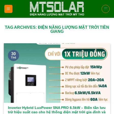
Skip
to
content
TAG ARCHIVES:
ĐIỆN NĂNG LƯỢNG MẶT TRỜI TIỀN
GIANG
30
Th6
Inverter Hybrid LuxPower SNA PRO 6.5kW – Biến tần lưu
trữ hiệu suất cao cho hệ thống điện mặt trời gia đình và