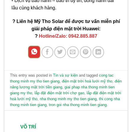
•
Dịch vụ bảo hành – bảo trì uy tín, đồng hành dài
lâu cùng khách hàng.
? Liên hệ Mỹ Tho Solar để được tư vấn miễn phí
giải pháp điện mặt trời Huawei:
?
Hotline/Zalo: 0942.885.887
This entry was posted in
Tin và sự kiện
and tagged
cong tac
thong minh my tho tien giang
,
điện mặt trời hoà lưới mỹ tho
,
điện
năng lượng mặt trời tiền giang
,
giai phap nha thong minh tien
giang my tho
,
lắp đặt điện mặt trời chợ gạo
,
lắp đặt điện mặt trời
hoà lưới mỹ tho
,
nha thong minh my tho tien giang
,
thi cong nha
thong minh tien giang
,
tron goi nha thong minh tien giang
.
VÕ TRÍ