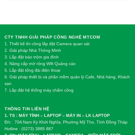
CTY TNHH GIẢI PHÁP CÔNG NGHỆ MTCOM
1.
Thi
ế
t k
ế
thi công l
ắ
p đ
ặ
t Camera quan sát
2.
Gi
ả
i pháp Nhà Thông Minh
3. Lắp đặt báo trộm gia đình
4. Nâng cấp mở rộng Wifi Quảng cáo
5. Lắp đặt tổng đài điện thoại
6. Giải pháp thiết bị và phần mềm quản lý Cafe, Nhà hàng, Khách
sạn
7. Lắp đặt hệ thống máy chấm công
THÔNG TIN LIÊN HỆ
1. TS : MÁY TÍNH – LAPTOP – MÁY IN – LK LAPTOP
Đ/c : 70A Nam Kỳ Khởi Nghĩa, Phường Mỹ Tho, Tỉnh Đồng Tháp
Hotline : (0273) 3885 887