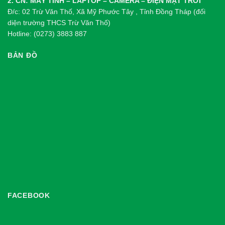
2. CN: MÁY TÍNH – LAPTOP – CAMERA – ĐIỆN MẶT TRỜI
Đ/c: 02 Trừ Văn Thố, Xã Mỹ Phước Tây , Tỉnh Đồng Tháp (đối
diện trường THCS Trừ Văn Thố)
Hotline: (0273) 3883 887
BẢN ĐỒ
FACEBOOK