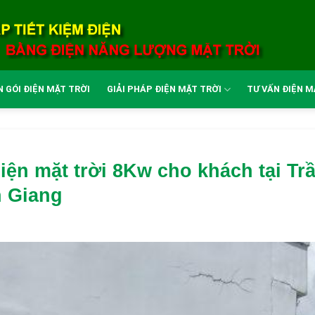
 GÓI ĐIỆN MẶT TRỜI
GIẢI PHÁP ĐIỆN MẶT TRỜI
TƯ VẤN ĐIỆN M
ện mặt trời 8Kw cho khách tại T
n Giang