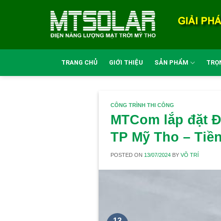
Skip
to
content
TRANG CHỦ
GIỚI THIỆU
SẢN PHẨM
TRỌN
CÔNG TRÌNH THI CÔNG
MTCom lắp đặt Đi
TP Mỹ Tho – Tiề
POSTED ON
13/07/2024
BY
VÕ TRÍ
13