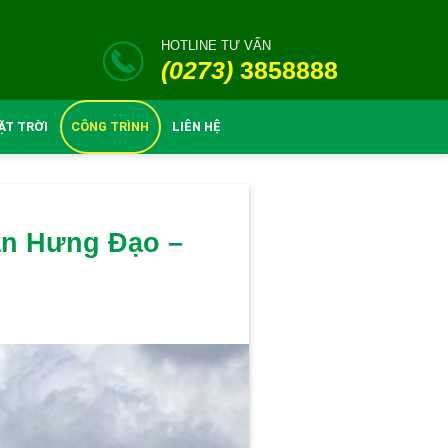
HOTLINE TƯ VẤN
(0273)
3858888
ẶT TRỜI
CÔNG TRÌNH
LIÊN HỆ
rần Hưng Đạo –