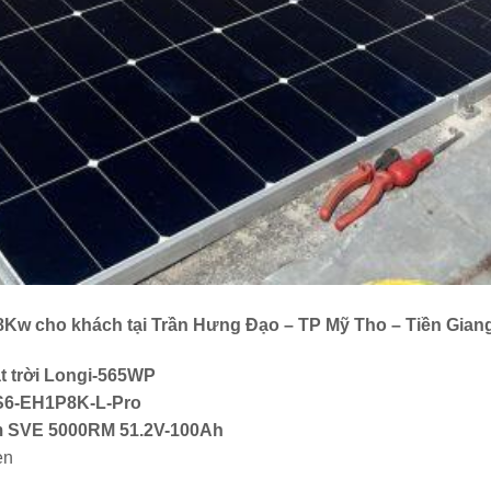
8Kw cho khách tại Trần Hưng Đạo – TP Mỹ Tho – Tiền Gian
t trời Longi-565WP
 S6-EH1P8K-L-Pro
ium SVE 5000RM 51.2V-100Ah
en