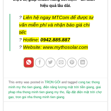
hiệu quả lâu dài.
?
Liên hệ ngay MTCom để được tư
vấn miễn phí và nhận báo giá chi
tiết:
?
Hotline:
0942.885.887
?
Website: www.mythosolar.com
This entry was posted in
TRỌN GÓI
and tagged
cong tac thong
minh my tho tien giang
,
điện năng lượng mặt trời tiền giang
,
giai
phap nha thong minh tien giang my tho
,
lắp đặt điện mặt trời chợ
gạo
,
tron goi nha thong minh tien giang
.