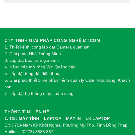
CTY TNHH GIẢI PHÁP CÔNG NGHỆ MTCOM
1.
Thi
ế
t k
ế
thi công l
ắ
p đ
ặ
t Camera quan sát
2.
Gi
ả
i pháp Nhà Thông Minh
3. Lắp đặt báo trộm gia đình
4. Nâng cấp mở rộng Wifi Quảng cáo
5. Lắp đặt tổng đài điện thoại
6. Giải pháp thiết bị và phần mềm quản lý Cafe, Nhà hàng, Khách
sạn
7. Lắp đặt hệ thống máy chấm công
THÔNG TIN LIÊN HỆ
1. TS : MÁY TÍNH – LAPTOP – MÁY IN – LK LAPTOP
Đ/c : 70A Nam Kỳ Khởi Nghĩa, Phường Mỹ Tho, Tỉnh Đồng Tháp
Hotline : (0273) 3885 887