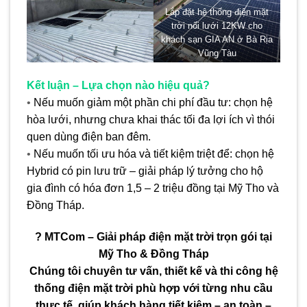
Lắp đặt hệ thống điện mặt
trời nối lưới 12KW cho
khách sạn GIA AN ở Bà Rịa
Vũng Tàu
Kết luận – Lựa chọn nào hiệu quả?
•
Nếu muốn giảm một phần chi phí đầu tư: chọn hệ
hòa lưới, nhưng chưa khai thác tối đa lợi ích vì thói
quen dùng điện ban đêm.
•
Nếu muốn tối ưu hóa và tiết kiệm triệt để: chọn hệ
Hybrid có pin lưu trữ – giải pháp lý tưởng cho hộ
gia đình có hóa đơn 1,5 – 2 triệu đồng tại Mỹ Tho và
Đồng Tháp.
? MTCom – Giải pháp điện mặt trời trọn gói tại
Mỹ Tho & Đồng Tháp
Chúng tôi chuyên tư vấn, thiết kế và thi công hệ
thống điện mặt trời phù hợp với từng nhu cầu
thực tế, giúp khách hàng tiết kiệm – an toàn –