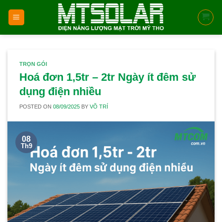
Skip
to
content
TRỌN GÓI
Hoá đơn 1,5tr – 2tr Ngày ít đêm sử
dụng điện nhiều
POSTED ON
08/09/2025
BY
VÕ TRÍ
08
Th9