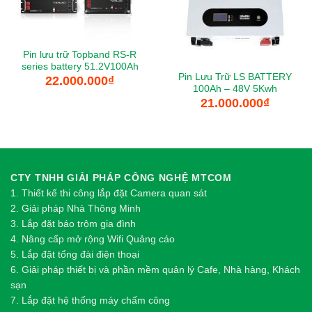
Pin lưu trữ Topband RS-R
series battery 51.2V100Ah
Pin Lưu Trữ LS BATTERY
22.000.000
₫
100Ah – 48V 5Kwh
21.000.000
₫
CTY TNHH GIẢI PHÁP CÔNG NGHỆ MTCOM
1.
Thi
ế
t k
ế
thi công l
ắ
p đ
ặ
t Camera quan sát
2.
Gi
ả
i pháp Nhà Thông Minh
3. Lắp đặt báo trộm gia đình
4. Nâng cấp mở rộng Wifi Quảng cáo
5. Lắp đặt tổng đài điện thoại
6. Giải pháp thiết bị và phần mềm quản lý Cafe, Nhà hàng, Khách
sạn
7. Lắp đặt hệ thống máy chấm công