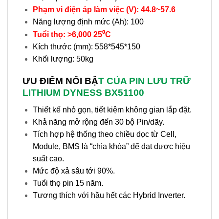
Phạm vi điện áp làm việc (V): 44.8~57.6
Năng lượng định mức (Ah): 100
Tuổi thọ: >6,000 25⁰C
Kích thước (mm): 558*545*150
Khối lượng: 50kg
ƯU ĐIỂM NỔI BẬ
T CỦA PIN LƯU TRỮ
LITHIUM DYNESS BX51100
Thiết kế nhỏ gọn, tiết kiệm không gian lắp đặt.
Khả năng mở rộng đến 30 bộ Pin/dãy.
Tích hợp hệ thống theo chiều dọc từ Cell,
Module, BMS là “chìa khóa” để đạt được hiệu
suất cao.
Mức độ xả sâu tới 90%.
Tuổi thọ pin 15 năm.
Tương thích với hầu hết các Hybrid Inverter.