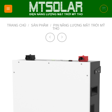
Skip
to
content
TRANG CHỦ
/
SẢN PHẨM
/
PIN NĂNG LƯỢNG MẶT TRỜI MỸ
THO