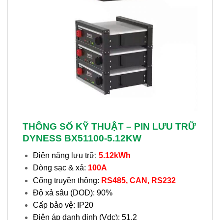
THÔNG SỐ KỸ THUẬT – PIN LƯU TRỮ
DYNESS BX51100-5.12KW
Điện năng lưu trữ:
5.12kWh
Dòng sạc & xả:
100A
Cổng truyền thông:
R
S485, CAN, RS232
Độ xả sâu (DOD): 90%
Cấp bảo vệ: IP20
Điện áp danh định (Vdc): 51.2