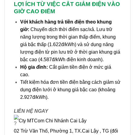
LỢI ÍCH TỪ VIỆC CẮT GIẢM ĐIỆN VÀO
GIỜ CAO ĐIỂM
Với khách hàng trả tiền điện theo khung
giờ:
Chuyển dịch thời điểm sạc/xả. Lưu trữ
năng lượng trong thời gian thấp điểm, khung
giá bậc thấp (1.622đ/kWh) và sử dụng năng
lượng điện từ pin lưu trữ ở thời gian khung giá
bậc cao (4.587đ/kWh điện kinh doanh).
Hộ gia đình:
Cắt giảm tiền điện ở mức giá
cao.
Tiết kiệm hóa đơn tiền điện bằng cách giảm sử
dụng điện lưới ở khung giá bậc cao (khoảng
2.927đ/kWh).
LIÊN HỆ NGAY
Cty MTCom Chi Nhánh Cai Lậy
02 Trừ Văn Thố, Phường 1, TX.Cai Lậy , TG (đối