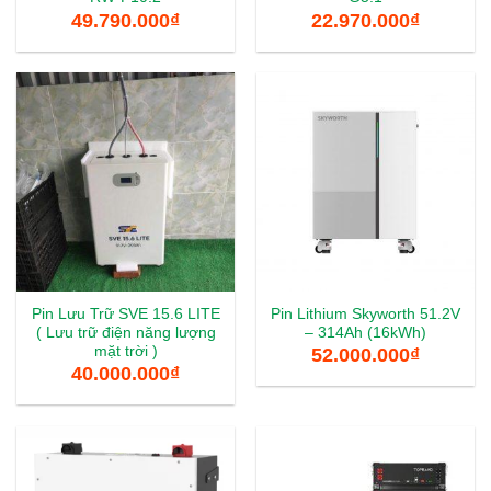
49.790.000
₫
22.970.000
₫
Pin Lưu Trữ SVE 15.6 LITE
Pin Lithium Skyworth 51.2V
( Lưu trữ điện năng lượng
– 314Ah (16kWh)
mặt trời )
52.000.000
₫
40.000.000
₫