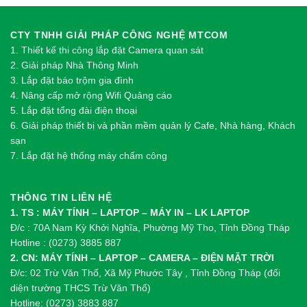
CTY TNHH GIẢI PHÁP CÔNG NGHỆ MTCOM
1.
Thi
ế
t k
ế
thi công l
ắ
p đ
ặ
t Camera quan sát
2.
Gi
ả
i pháp Nhà Thông Minh
3. Lắp đặt báo trộm gia đình
4. Nâng cấp mở rộng Wifi Quảng cáo
5. Lắp đặt tổng đài điện thoại
6. Giải pháp thiết bị và phần mềm quản lý Cafe, Nhà hàng, Khách
sạn
7. Lắp đặt hệ thống máy chấm công
THÔNG TIN LIÊN HỆ
1. TS : MÁY TÍNH – LAPTOP – MÁY IN – LK LAPTOP
Đ/c : 70A Nam Kỳ Khởi Nghĩa, Phường Mỹ Tho, Tỉnh Đồng Tháp
Hotline : (0273) 3885 887
2. CN: MÁY TÍNH – LAPTOP – CAMERA – ĐIỆN MẶT TRỜI
Đ/c: 02 Trừ Văn Thố, Xã Mỹ Phước Tây , Tỉnh Đồng Tháp (đối
diện trường THCS Trừ Văn Thố)
Hotline: (0273) 3883 887