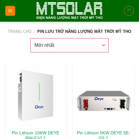
Skip
to
content
TRANG CHỦ
/
PIN LƯU TRỮ NĂNG LƯỢNG MẶT TRỜI MỸ THO
Pin Lithium 10KW DEYE
Pin Lithium 5KW DEYE SE-
RW-F10.2
G5.1