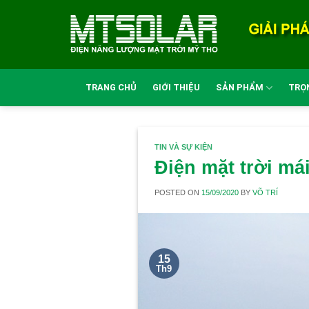
Skip
to
content
TRANG CHỦ
GIỚI THIỆU
SẢN PHẨM
TRỌN
TIN VÀ SỰ KIỆN
Điện mặt trời má
POSTED ON
15/09/2020
BY
VÕ TRÍ
15
Th9