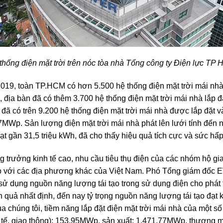
thống điện mặt trời trên nóc tòa nhà Tổng công ty Điện lực TP
19, toàn TP.HCM có hơn 5.500 hệ thống điện mặt trời mái nhà 
 địa bàn đã có thêm 3.700 hệ thống điện mặt trời mái nhà lắp 
đã có trên 9.200 hệ thống điện mặt trời mái nhà được lắp đặt v
7MWp. Sản lượng điện mặt trời mái nhà phát lên lưới tính đến n
t gần 31,5 triệu kWh, đã cho thấy hiệu quả tích cực và sức hấp
g trưởng kinh tế cao, nhu cầu tiêu thụ điện của các nhóm hộ gi
 với các địa phương khác của Việt Nam. Phó Tổng giám đốc
 sử dụng nguồn năng lượng tái tạo trong sử dụng điện cho phát
h quả nhất định, đến nay tỷ trọng nguồn năng lượng tái tạo đạt
a chúng tôi, tiềm năng lắp đặt điện mặt trời mái nhà của một 
y tế, giao thông): 153,95MWp, sản xuất: 1.471,77MWp, thương