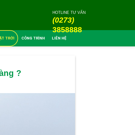
HOTLINE TƯ VẤN
(0273)
3858888
ẶT TRỜI
CÔNG TRÌNH
LIÊN HỆ
hàng ?