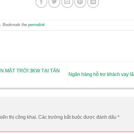
n
. Bookmark the
permalink
.
N MẶT TRỜI 3KW TẠI TÂN
Ngân hàng hỗ trợ khách vay lắp
ển thị công khai.
Các trường bắt buộc được đánh dấu
*