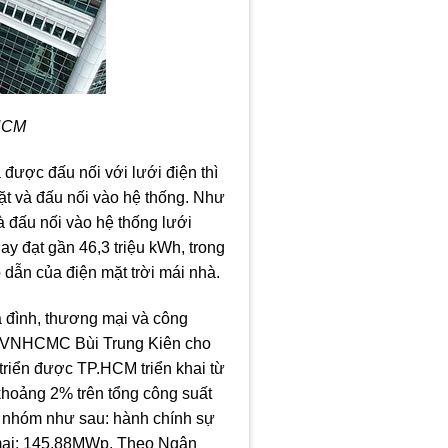
 HCM
được đấu nối với lưới điện thì
đặt và đấu nối vào hệ thống. Như
à đấu nối vào hệ thống lưới
ay đạt gần 46,3 triệu kWh, trong
 dẫn của điện mặt trời mái nhà.
a đình, thương mại và công
 EVNHCMC Bùi Trung Kiên cho
 triển được TP.HCM triển khai từ
 khoảng 2% trên tổng công suất
số nhóm như sau: hành chính sự
 mại: 145,88MWp. Theo Ngân