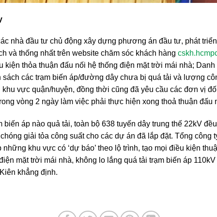
y
các nhà đầu tư chủ động xây dựng phương án đầu tư, phát triển 
 và thống nhất trên website chăm sóc khách hàng
cskh.hcmpc
u kiện thỏa thuận đấu nối hệ thống điện mặt trời mái nhà; Danh 
sách các trạm biến áp/đường dây chưa bị quá tải và lượng côn
 khu vực quận/huyện, đồng thời cũng đã yêu cầu các đơn vị đối 
trong vòng 2 ngày làm việc phải thực hiện xong thoả thuận đấu 
biến áp nào quả tải, toàn bộ 638 tuyến dây trung thế 22kV đều
chóng giải tỏa công suất cho các dự án đã lắp đặt. Tổng công t
 những khu vực có ‘dự báo’ theo lộ trình, tạo mọi điều kiện thuậ
điện mặt trời mái nhà, không lo lắng quá tải trạm biến áp 110k
 Kiên khẳng định.