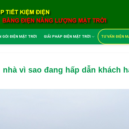
 GÓI ĐIỆN MẶT TRỜI
GIẢI PHÁP ĐIỆN MẶT TRỜI
TƯ VẤN ĐIỆN M
i nhà vì sao đang hấp dẫn khách 