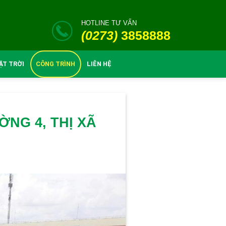
HOTLINE TƯ VẤN
(0273)
3858888
ẶT TRỜI
CÔNG TRÌNH
LIÊN HỆ
NG 4, THỊ XÃ