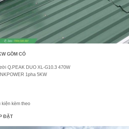
5KW GỒM CÓ
 trời Q.PEAK DUO XL-G10.3 470W
i THINKPOWER 1pha 5KW
ụ kiện kèm theo
P ĐẶT