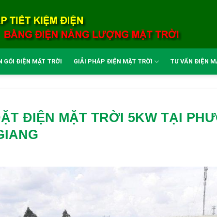
 GÓI ĐIỆN MẶT TRỜI
GIẢI PHÁP ĐIỆN MẶT TRỜI
TƯ VẤN ĐIỆN M
T ĐIỆN MẶT TRỜI 5KW TẠI PHƯỜ
 GIANG