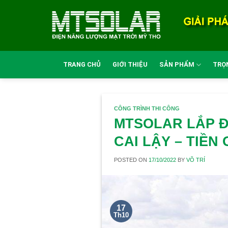
Skip
to
content
TRANG CHỦ
GIỚI THIỆU
SẢN PHẨM
TRỌN
CÔNG TRÌNH THI CÔNG
MTSOLAR LẮP ĐẶ
CAI LẬY – TIỀN
POSTED ON
17/10/2022
BY
VÕ TRÍ
17
Th10