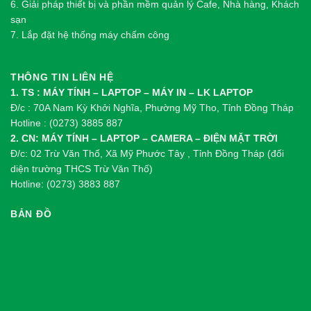
6. Giải pháp thiết bị và phần mềm quản lý Cafe, Nhà hàng, Khách
sạn
7. Lắp đặt hệ thống máy chấm công
THÔNG TIN LIÊN HỆ
1. TS : MÁY TÍNH – LAPTOP – MÁY IN – LK LAPTOP
Đ/c : 70A Nam Kỳ Khởi Nghĩa, Phường Mỹ Tho, Tỉnh Đồng Tháp
Hotline : (0273) 3885 887
2. CN: MÁY TÍNH – LAPTOP – CAMERA – ĐIỆN MẶT TRỜI
Đ/c: 02 Trừ Văn Thố, Xã Mỹ Phước Tây , Tỉnh Đồng Tháp (đối
diện trường THCS Trừ Văn Thố)
Hotline: (0273) 3883 887
BẢN ĐỒ