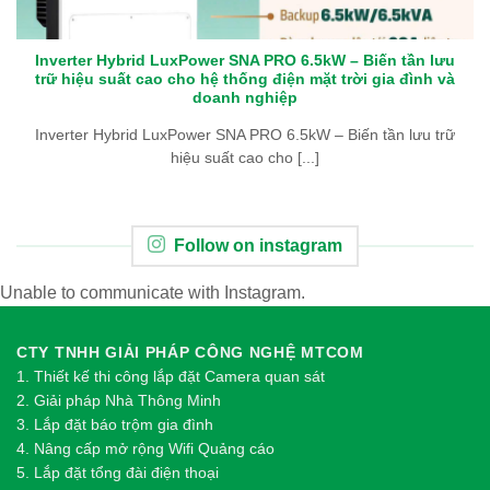
Inverter Hybrid LuxPower SNA PRO 6.5kW – Biến tần lưu
trữ hiệu suất cao cho hệ thống điện mặt trời gia đình và
doanh nghiệp
Inverter Hybrid LuxPower SNA PRO 6.5kW – Biến tần lưu trữ
hiệu suất cao cho [...]
Follow on instagram
Unable to communicate with Instagram.
CTY TNHH GIẢI PHÁP CÔNG NGHỆ MTCOM
1.
Thi
ế
t k
ế
thi công l
ắ
p đ
ặ
t Camera quan sát
2.
Gi
ả
i pháp Nhà Thông Minh
3. Lắp đặt báo trộm gia đình
4. Nâng cấp mở rộng Wifi Quảng cáo
5. Lắp đặt tổng đài điện thoại