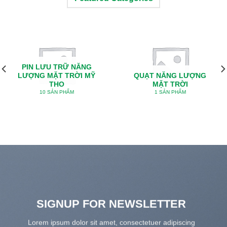
PIN LƯU TRỮ NĂNG
LƯỢNG MẶT TRỜI MỸ
QUẠT NĂNG LƯỢNG
THO
MẶT TRỜI
10 SẢN PHẨM
1 SẢN PHẨM
SIGNUP FOR NEWSLETTER
Lorem ipsum dolor sit amet, consectetuer adipiscing