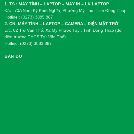
1. TS : MÁY TÍNH – LAPTOP – MÁY IN – LK LAPTOP
Đ/c : 70A Nam Kỳ Khởi Nghĩa, Phường Mỹ Tho, Tỉnh Đồng Tháp
Hotline : (0273) 3885 887
2. CN: MÁY TÍNH – LAPTOP – CAMERA – ĐIỆN MẶT TRỜI
Đ/c: 02 Trừ Văn Thố, Xã Mỹ Phước Tây , Tỉnh Đồng Tháp (đối
diện trường THCS Trừ Văn Thố)
Hotline: (0273) 3883 887
BẢN ĐỒ