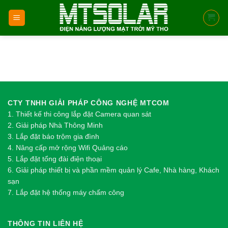
Skip
to
content
CTY TNHH GIẢI PHÁP CÔNG NGHỆ MTCOM
1.
Thi
ế
t k
ế
thi công l
ắ
p đ
ặ
t Camera quan sát
2.
Gi
ả
i pháp Nhà Thông Minh
3. Lắp đặt báo trộm gia đình
4. Nâng cấp mở rộng Wifi Quảng cáo
5. Lắp đặt tổng đài điện thoại
6. Giải pháp thiết bị và phần mềm quản lý Cafe, Nhà hàng, Khách
sạn
7. Lắp đặt hệ thống máy chấm công
THÔNG TIN LIÊN HỆ