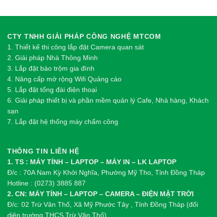
CTY TNHH GIẢI PHÁP CÔNG NGHỆ MTCOM
1.
Thi
ế
t k
ế
thi công l
ắ
p đ
ặ
t Camera quan sát
2.
Gi
ả
i pháp Nhà Thông Minh
3. Lắp đặt báo trộm gia đình
4. Nâng cấp mở rộng Wifi Quảng cáo
5. Lắp đặt tổng đài điện thoại
6. Giải pháp thiết bị và phần mềm quản lý Cafe, Nhà hàng, Khách
sạn
7. Lắp đặt hệ thống máy chấm công
THÔNG TIN LIÊN HỆ
1. TS : MÁY TÍNH – LAPTOP – MÁY IN – LK LAPTOP
Đ/c : 70A Nam Kỳ Khởi Nghĩa, Phường Mỹ Tho, Tỉnh Đồng Tháp
Hotline : (0273) 3885 887
2. CN: MÁY TÍNH – LAPTOP – CAMERA – ĐIỆN MẶT TRỜI
Đ/c: 02 Trừ Văn Thố, Xã Mỹ Phước Tây , Tỉnh Đồng Tháp (đối
diện trường THCS Trừ Văn Thố)